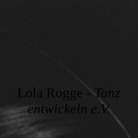
Lola Rogge -
Tanz
entwickeln e.V.