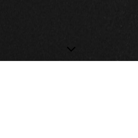
Der Vorstand
1. Vorsitzende:
Karin Pilnitz
E-Mail:
k.pilnitz@lolarogge-tanzentwickeln-ev.de
2. Vorsitzende: