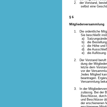
2. der Vorstand, bestehen
selbst eine Geschäft
§ 6
Mitgliederversammlung
1. Die ordentliche Mitglie
Sie beschließt insbe
a) Satzungsänderu
b) die Bestellung und A
c) die Höhe und Fälligk
d) die Ausschließung 
e) die Auflösung des
2. Der Vorstand beruft di
dung der Mitglieder unte
letzte dem Vorstand bek
vor der Versammlung zur
Jedes Mitglied kann sei
beantragen. Ergänzungen
Versammlung bekannt
3. In der Mitgliedervers
zulässig. Bei der Beschl
Beschlüsse, durch die d
und Beschlüsse über die 
der erschienenen Mitglie
erschienener Mitglie