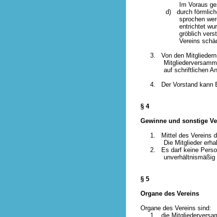
Im Voraus gezahlte Mit
d) durch förmliche Aus
sprochen werden kann, 
entrichtet wurde oder w
gröblich verstoßen hat
Vereins schädi
3. Von den Mitgliedern si
Mitgliederversammlung fe
auf schriftlichen Antrag
4. Der Vorstand kann Ehr
§ 4
Gewinne und sonstige Ve
1. Mittel des Vereins dü
Die Mitglieder erhalten
2. Es darf keine Person 
unverhältnismäßig hohe
§ 5
Organe des Vereins
Organe des Vereins sind:
1. die Mitgliederversa