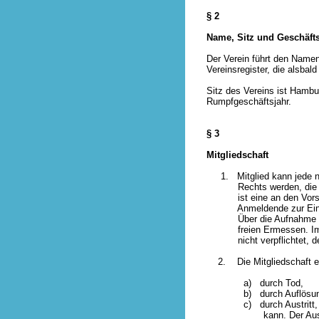
§ 2
Name, Sitz und Geschäfts
Der Verein führt den Namen
Vereinsregister, die alsbald
Sitz des Vereins ist Hambur
Rumpfgeschäftsjahr.
§ 3
Mitgliedschaft
1. Mitglied kann jede natü
Rechts werden, die an der
ist eine an den Vorstand 
Anmeldende zur Einhalt
Über die Aufnahme entsc
freien Ermessen. Im Fal
nicht verpflichtet, dem 
2. Die Mitgliedschaft e
a) durch Tod,
b) durch Auflösung im Fa
c) durch Austritt, der n
kann. Der Austritt kann