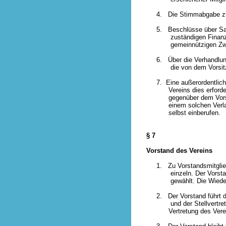
4. Die Stimmabgabe zur S
5. Beschlüsse über Satzu
zuständigen Finanzamt a
gemeinnützigen Zwecke b
6. Über die Verhandlungen
die von dem Vorsitzenden
7. Eine außerordentliche 
Vereins dies erfordert o
gegenüber dem Vorstand
einem solchen Verlangen 
selbst einberufen.
§ 7
Vorstand des Vereins
1. Zu Vorstandsmitglieder
einzeln. Der Vorstand wi
gewählt. Die Wiederwahl
2. Der Vorstand führt die
und der Stellvertretende 
Vertretung des Verein