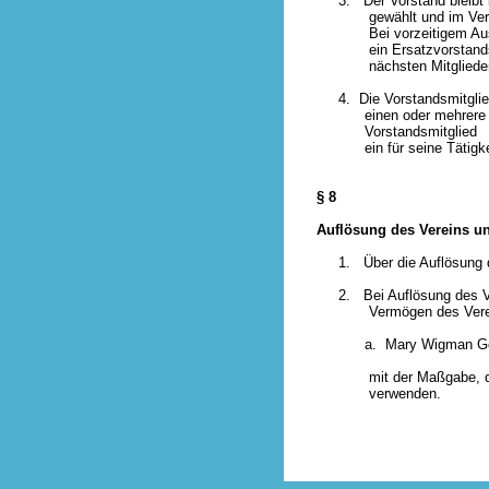
3. Der Vorstand bleibt bi
gewählt und im Vereinsr
Bei vorzeitigem Aussche
ein Ersatzvorstandsmitgl
nächsten Mitgliederve
4. Die Vorstandsmitglieder
einen oder mehrere Gesch
Vorstandsmitglied zum
ein für seine Tätigkeit
§ 8
Auflösung des Vereins u
1. Über die Auflösung de
2. Bei Auflösung des Vere
Vermögen des Vereins a
a. Mary Wigman Gesell
mit der Maßgabe, dieses
verwenden.