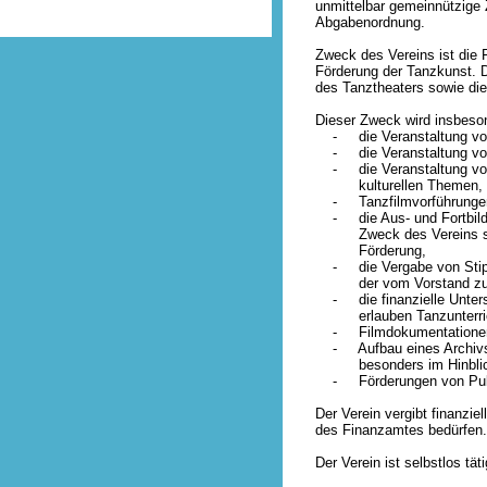
unmittelbar gemeinnützige
Abgabenordnung.
Zweck des Vereins ist die 
Förderung der Tanzkunst. D
des Tanztheaters sowie die
Dieser Zweck wird insbeson
- die Veranstaltung von 
- die Veranstaltung von 
- die Veranstaltung von 
kulturellen Themen,
- Tanzfilmvorführunge
- die Aus- und Fortbildu
Zweck des Vereins sowohl
Förderung,
- die Vergabe von Stipe
der vom Vorstand zu bes
- die finanzielle Unterstü
erlauben Tanzunterric
- Filmdokumentatione
- Aufbau eines Archivs, d
besonders im Hinblick a
- Förderungen von Publi
Der Verein vergibt finanzie
des Finanzamtes bedürfen. D
Der Verein ist selbstlos tät